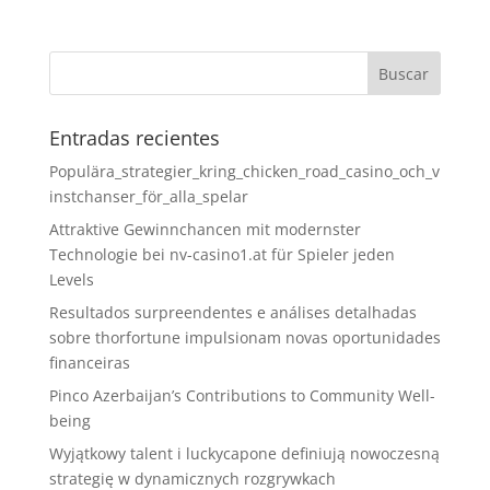
Entradas recientes
Populära_strategier_kring_chicken_road_casino_och_v
instchanser_för_alla_spelar
Attraktive Gewinnchancen mit modernster
Technologie bei nv-casino1.at für Spieler jeden
Levels
Resultados surpreendentes e análises detalhadas
sobre thorfortune impulsionam novas oportunidades
financeiras
Pinco Azerbaijan’s Contributions to Community Well-
being
Wyjątkowy talent i luckycapone definiują nowoczesną
strategię w dynamicznych rozgrywkach