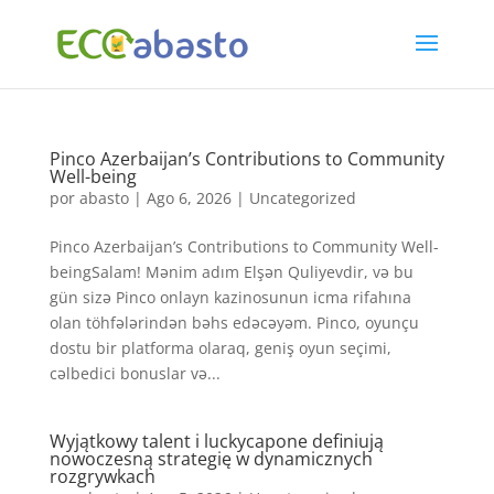
Pinco Azerbaijan’s Contributions to Community
Well-being
por
abasto
|
Ago 6, 2026
|
Uncategorized
Pinco Azerbaijan’s Contributions to Community Well-
beingSalam! Mənim adım Elşən Quliyevdir, və bu
gün sizə Pinco onlayn kazinosunun icma rifahına
olan töhfələrindən bəhs edəcəyəm. Pinco, oyunçu
dostu bir platforma olaraq, geniş oyun seçimi,
cəlbedici bonuslar və...
Wyjątkowy talent i luckycapone definiują
nowoczesną strategię w dynamicznych
rozgrywkach