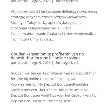
por
abasto
|
Ago 5, 2026
|
Uncategorized
Wyjątkowy talent i luckycapone definiują nowoczesną
strategię w dynamicznych rozgrywkachAnaliza
Strategii i Taktyk luckycaponeWykorzystanie
Otoczenia i MapyKomunikacja i Praca
ZespołowaBudowanie Zaufania i LiderowanieAnaliza
Techniczna Umiejętności...
Gouden kansen om te profiteren van no
deposit thor fortune bij online casinos
por
abasto
|
Ago 5, 2026
|
Uncategorized
Gouden kansen om te profiteren van no deposit thor
fortune bij online casinosHet Belang van
Voorwaarden bij No Deposit BonussenPopulaire
Spellen met een Thor ThemaHoe je de Beste No
Deposit Bonussen VindtTips voor het Gebruik van No
Deposit BonussenHet Psychologische...