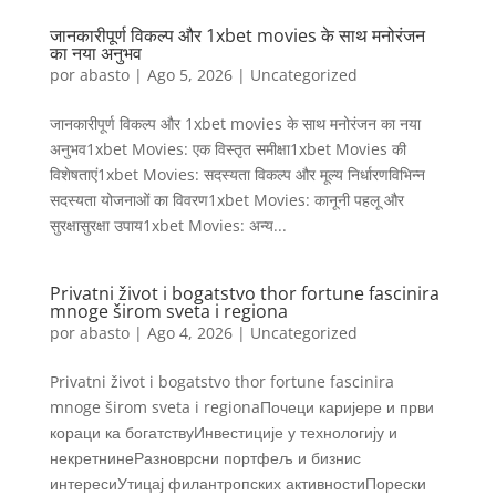
जानकारीपूर्ण विकल्प और 1xbet movies के साथ मनोरंजन
का नया अनुभव
por
abasto
|
Ago 5, 2026
|
Uncategorized
जानकारीपूर्ण विकल्प और 1xbet movies के साथ मनोरंजन का नया
अनुभव1xbet Movies: एक विस्तृत समीक्षा1xbet Movies की
विशेषताएं1xbet Movies: सदस्यता विकल्प और मूल्य निर्धारणविभिन्न
सदस्यता योजनाओं का विवरण1xbet Movies: कानूनी पहलू और
सुरक्षासुरक्षा उपाय1xbet Movies: अन्य...
Privatni život i bogatstvo thor fortune fascinira
mnoge širom sveta i regiona
por
abasto
|
Ago 4, 2026
|
Uncategorized
Privatni život i bogatstvo thor fortune fascinira
mnoge širom sveta i regionaПочеци каријере и први
кораци ка богатствуИнвестиције у технологију и
некретнинеРазноврсни портфељ и бизнис
интересиУтицај филантропских активностиПорески